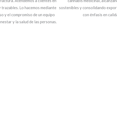
ufactura. Atendemos a clientes en
cannabis medicinal, alcanza
y trazables. Lo hacemos mediante
sostenibles y consolidando expor
so y el compromiso de un equipo
con énfasis en calid
nestar y la salud de las personas.