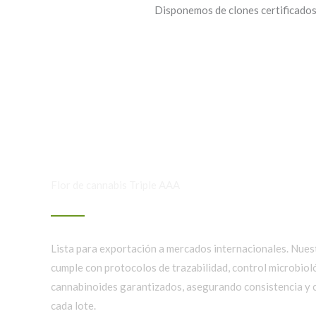
Disponemos de clones certificados
Flor de cannabis Triple AAA
Lista para exportación a mercados internacionales. Nue
cumple con protocolos de trazabilidad, control microbioló
cannabinoides garantizados, asegurando consistencia y c
cada lote.